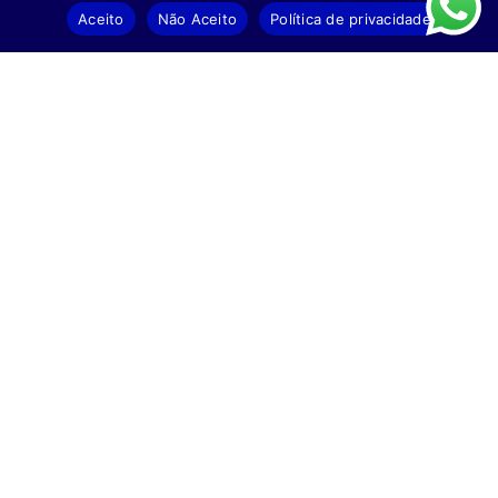
Aceito
Não Aceito
Política de privacidade
Fio de Corte Quadrado –
Fio de Corte Quadrado –
2,6mm / 30 Metros
3,0mm / 20 Metros
Ler mais
Ler mais
Uma empresa do Grupo Fortlev.