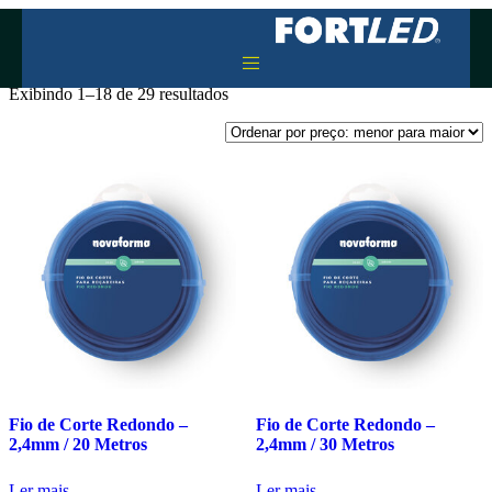
grama
Exibindo 1–18 de 29 resultados
Fio de Corte Redondo –
Fio de Corte Redondo –
2,4mm / 20 Metros
2,4mm / 30 Metros
Ler mais
Ler mais