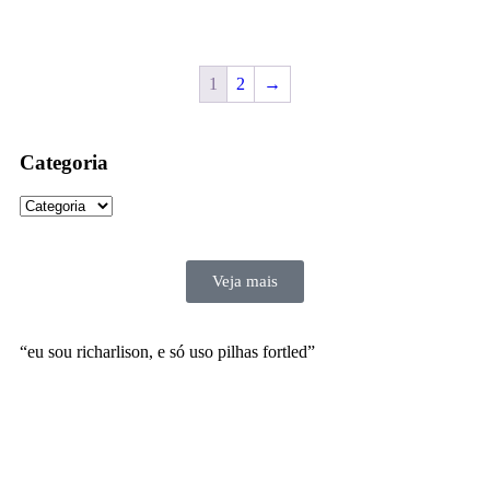
1
2
→
Categoria
Veja mais
“eu sou richarlison, e só uso pilhas fortled”