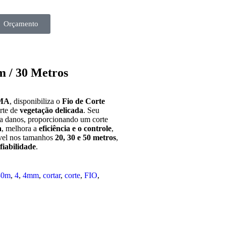
Orçamento
ato
m / 30 Metros
MA
, disponibiliza o
Fio de Corte
orte de
vegetação delicada
. Seu
a danos, proporcionando um corte
a
, melhora a
eficiência e o controle
,
ível nos tamanhos
20, 30 e 50 metros
,
iabilidade
.
30m
,
4
,
4mm
,
cortar
,
corte
,
FIO
,