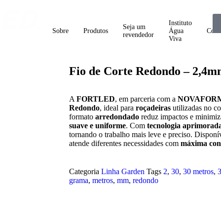
Instituto
Seja um
Sobre
Produtos
Água
Cont
revendedor
Viva
Fio de Corte Redondo – 2,4m
A
FORTLED
, em parceria com a
NOVAFOR
Redondo
, ideal para
roçadeiras
utilizadas no c
formato
arredondado
reduz impactos e minimiz
suave e uniforme
. Com
tecnologia aprimorad
tornando o trabalho mais leve e preciso. Dispon
atende diferentes necessidades com
máxima conf
Categoria
Linha Garden
Tags
2
,
30
,
30 metros
,
grama
,
metros
,
mm
,
redondo