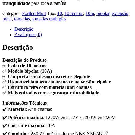
tranquilidade
para toda a família.
Categoria
Fortled Mult
Tags
10
,
10 metros
,
10m
,
bipolar
,
extensão
,
preta
,
tomadas
,
tomadas multiplas
Descrição
Avaliações (0)
Descrição
Descrição do Produto
✅
Cabo de 10 metros
✅
Modelo bipolar (10A)
✅
Cor preta com design discreto e elegante
✅
Disponível também em branco e na versão tripolar
✅
Estrutura feita com material anti-chamas
✅
Mais entradas com segurança e durabilidade
Informações Técnicas
✔️
Material
: Anti-chamas
✔️
Potência máxima
: 1270W em 127V / 2200W em 220V
✔️
Corrente máxima
: 10A
✔️
Condutor
: 2×0,75mm² (conforme NBR NM 247-5)