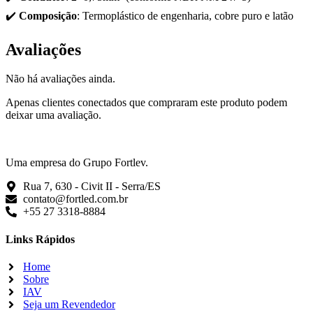
✔️
Composição
: Termoplástico de engenharia, cobre puro e latão
Avaliações
Não há avaliações ainda.
Apenas clientes conectados que compraram este produto podem
deixar uma avaliação.
Uma empresa do Grupo Fortlev.
Rua 7, 630 - Civit II - Serra/ES
contato@fortled.com.br
+55 27 3318-8884
Links Rápidos
Home
Sobre
IAV
Seja um Revendedor