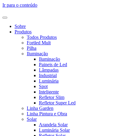
Ir para o conteúdo
Sobre
Produtos
Todos Produtos
Fortled Mult
Pilha
Iluminação
Iluminação
Paineis de Led
Lâmpadas
Industrial
Luminária
Spot
Inteligente
Refletor Slim
Refletor Super Led
Linha Garden
Linha Pintura e Obra
Solar
Arandela Solar
Luminária Solar
Refletor Solar