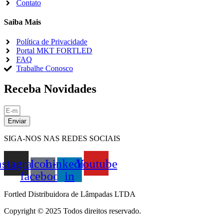
Contato
Saiba Mais
Política de Privacidade
Portal MKT FORTLED
FAQ
Trabalhe Conosco
Receba Novidades
Enviar
SIGA-NOS NAS REDES SOCIAIS
nstagram
Icon-
Linkedin-
Youtube
facebook
in
Fortled Distribuidora de Lâmpadas LTDA
Copyright © 2025 Todos direitos reservado.