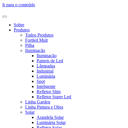
Ir para o conteúdo
Sobre
Produtos
Todos Produtos
Fortled Mult
Pilha
Iluminação
Iluminação
Paineis de Led
Lâmpadas
Industrial
Luminária
Spot
Inteligente
Refletor Slim
Refletor Super Led
Linha Garden
Linha Pintura e Obra
Solar
Arandela Solar
Luminária Solar
Refletor Solar