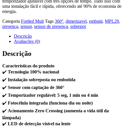
temporizador ajustável com três opções de tempo. Tudo isso com
uma instalação fácil e rápida, oferecendo até 90% de economia de
energia.
Categoria
Fortled Mult
Tags
360°
,
dimerizavel
,
embutir
,
MPL29
,
presença
,
sensor
,
sensor de presença
,
sobrepor
Descrição
Avaliações (0)
Descrição
Características do produto
✔️
Tecnologia 100% nacional
✔️
Instalação sobreposta ou embutida
✔️
Sensor com captação de 360°
✔️
Temporizador regulável: 5 seg, 1 min ou 4 min
✔️
Fotocélula integrada (funciona dia ou noite)
✔️
Acionamento Zero Crossing (aumenta a vida útil da
lâmpada)
✔️
LED de detecção visível na lente