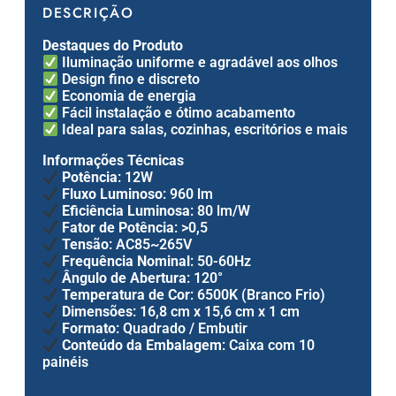
DESCRIÇÃO
Destaques do Produto
Iluminação uniforme e agradável aos olhos
Design fino e discreto
Economia de energia
Fácil instalação e ótimo acabamento
Ideal para salas, cozinhas, escritórios e mais
Informações Técnicas
Potência
: 12W
Fluxo Luminoso
: 960 lm
Eficiência Luminosa
: 80 lm/W
Fator de Potência
: >0,5
Tensão
: AC85~265V
Frequência Nominal
: 50-60Hz
Ângulo de Abertura
: 120°
Temperatura de Cor
: 6500K (Branco Frio)
Dimensões
: 16,8 cm x 15,6 cm x 1 cm
Formato
: Quadrado / Embutir
Conteúdo da Embalagem
: Caixa com 10
painéis