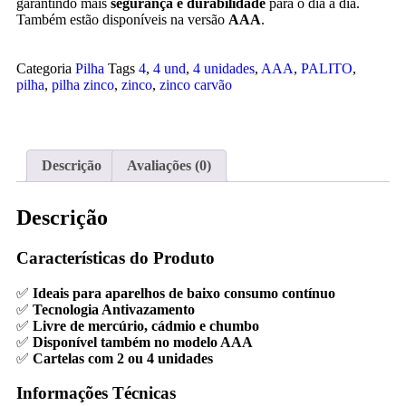
garantindo mais
segurança e durabilidade
para o dia a dia.
Também estão disponíveis na versão
AAA
.
Categoria
Pilha
Tags
4
,
4 und
,
4 unidades
,
AAA
,
PALITO
,
pilha
,
pilha zinco
,
zinco
,
zinco carvão
Descrição
Avaliações (0)
Descrição
Características do Produto
✅
Ideais para aparelhos de baixo consumo contínuo
✅
Tecnologia Antivazamento
✅
Livre de mercúrio, cádmio e chumbo
✅
Disponível também no modelo AAA
✅
Cartelas com 2 ou 4 unidades
Informações Técnicas