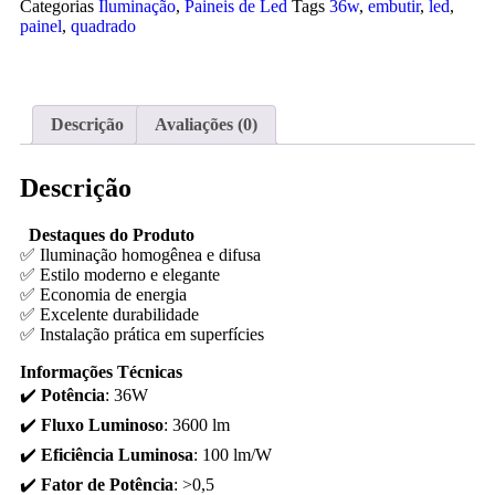
Categorias
Iluminação
,
Paineis de Led
Tags
36w
,
embutir
,
led
,
painel
,
quadrado
Descrição
Avaliações (0)
Descrição
Destaques do Produto
✅ Iluminação homogênea e difusa
✅ Estilo moderno e elegante
✅ Economia de energia
✅ Excelente durabilidade
✅ Instalação prática em superfícies
Informações Técnicas
✔️
Potência
: 36W
✔️
Fluxo Luminoso
: 3600 lm
✔️
Eficiência Luminosa
: 100 lm/W
✔️
Fator de Potência
: >0,5