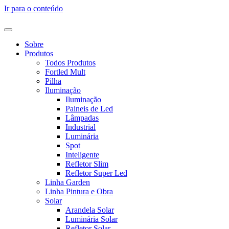
Ir para o conteúdo
Sobre
Produtos
Todos Produtos
Fortled Mult
Pilha
Iluminação
Iluminação
Paineis de Led
Lâmpadas
Industrial
Luminária
Spot
Inteligente
Refletor Slim
Refletor Super Led
Linha Garden
Linha Pintura e Obra
Solar
Arandela Solar
Luminária Solar
Refletor Solar