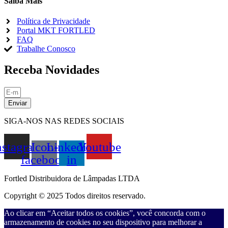
Saiba Mais
Política de Privacidade
Portal MKT FORTLED
FAQ
Trabalhe Conosco
Receba Novidades
Enviar
SIGA-NOS NAS REDES SOCIAIS
nstagram
Icon-
Linkedin-
Youtube
facebook
in
Fortled Distribuidora de Lâmpadas LTDA
Copyright © 2025 Todos direitos reservado.
Ao clicar em “Aceitar todos os cookies”, você concorda com o
armazenamento de cookies no seu dispositivo para melhorar a