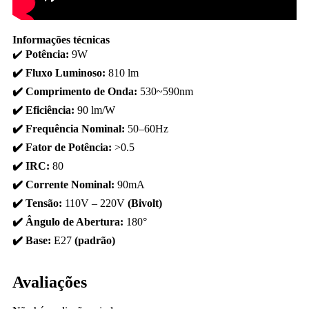
Informações técnicas
✔️
Potência:
9W
✔️ Fluxo Luminoso:
810 lm
✔️ Comprimento de Onda:
530~590nm
✔️ Eficiência:
90 lm/W
✔️ Frequência Nominal:
50–60Hz
✔️ Fator de Potência:
>0.5
✔️ IRC:
80
✔️ Corrente Nominal:
90mA
✔️ Tensão:
110V – 220V
(Bivolt)
✔️ Ângulo de Abertura:
180°
✔️ Base:
E27
(padrão)
Avaliações