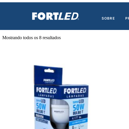
Início
/ Produtos marcados com a tag “50”
SOBRE
P
50
Mostrando todos os 8 resultados