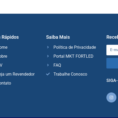
s Rápidos
Saiba Mais
Rece
ome
Política de Privacidade
obre
Portal MKT FORTLED
AV
FAQ
eja um Revendedor
Trabalhe Conosco
SIGA-
ontato