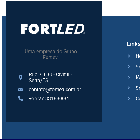
Link
Uma empresa do Grupo
H
Fortlev.
S
Rua 7, 630 - Civit II -
I
Serra/ES
S
contato@fortled.com.br
C
+55 27 3318-8884