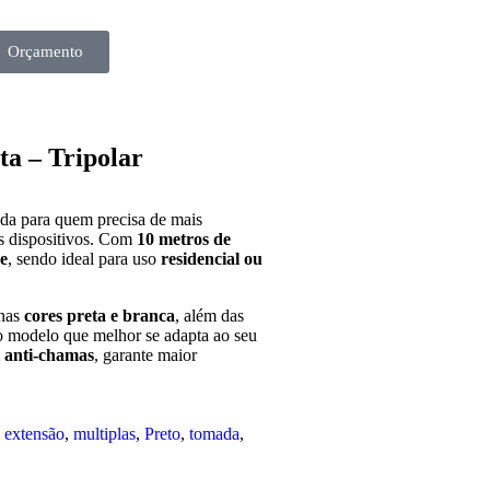
Orçamento
ato
a – Tripolar
da para quem precisa de mais
s dispositivos. Com
10 metros de
e
, sendo ideal para uso
residencial ou
 nas
cores preta e branca
, além das
 o modelo que melhor se adapta ao seu
l anti-chamas
, garante maior
,
extensão
,
multiplas
,
Preto
,
tomada
,