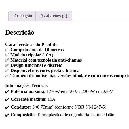
Descrição
Avaliações (0)
Descrição
Características do Produto
✅
Comprimento de 10 metros
✅
Modelo tripolar (10A)
✅
Material com tecnologia anti-chamas
✅
Design funcional e discreto
✅
Disponível nas cores preta e branca
✅
Também disponível nas versões bipolar e com outros compri
Informações Técnicas
✔️
Potência máxima
: 1270W em 127V / 2200W em 220V
✔️
Corrente máxima
: 10A
✔️
Condutor
: 3×0,75mm² (conforme NBR NM 247-5)
✔️
Composição
: Termoplástico de engenharia, cobre e latão