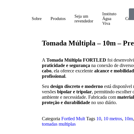
Instituto
Seja um
Sobre
Produtos
Água
Cont
revendedor
Viva
Tomada Múltipla – 10m – Pret
A
Tomada Múltipla FORTLED
foi desenvolvi
praticidade e segurança
na conexão de diverso
cabo
, ela oferece excelente
alcance e mobilidad
profissional
.
Seu
design discreto e moderno
está disponível
versões
bipolar e tripolar
, permitindo escolher
ambiente e necessidade. Fabricada com
materia
proteção e durabilidade
no uso diário.
Categoria
Fortled Mult
Tags
10
,
10 metros
,
10m
tomadas multiplas