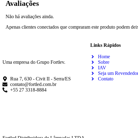
Avaliações
Não há avaliações ainda.
Apenas clientes conectados que compraram este produto podem deix
Links Rápidos
Home
Uma empresa do Grupo Fortlev.
Sobre
IAV
Seja um Revendedo
Rua 7, 630 - Civit II - Serra/ES
Contato
contato@fortled.com.br
+55 27 3318-8884
Fortled Distribuidora de Lâmpadas LTDA