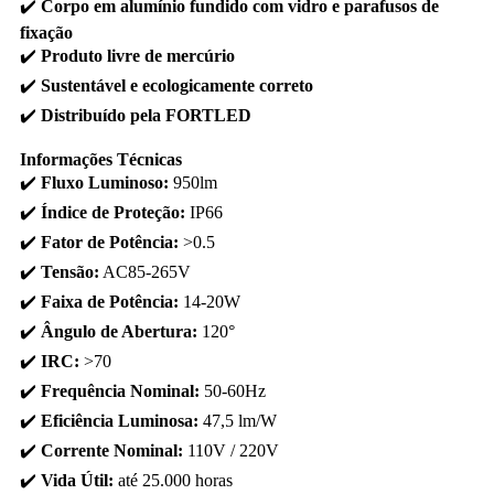
✔️
Corpo em alumínio fundido com vidro e parafusos de
fixação
✔️
Produto livre de mercúrio
✔️
Sustentável e ecologicamente correto
✔️
Distribuído pela FORTLED
Informações Técnicas
✔️
Fluxo Luminoso:
950lm
✔️
Índice de Proteção:
IP66
✔️
Fator de Potência:
>0.5
✔️
Tensão:
AC85-265V
✔️
Faixa de Potência:
14-20W
✔️
Ângulo de Abertura:
120°
✔️
IRC:
>70
✔️
Frequência Nominal:
50-60Hz
✔️
Eficiência Luminosa:
47,5 lm/W
✔️
Corrente Nominal:
110V / 220V
✔️
Vida Útil:
até 25.000 horas