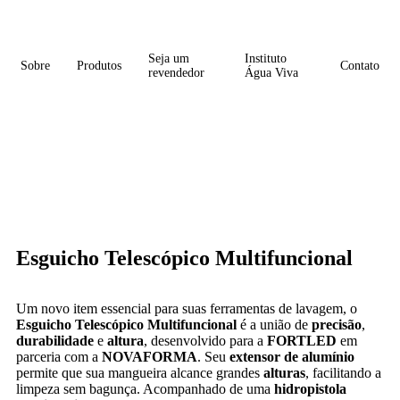
Seja um
Instituto
Sobre
Produtos
Contato
revendedor
Água Viva
Esguicho Telescópico Multifuncional
Um novo item essencial para suas ferramentas de lavagem, o
Esguicho Telescópico Multifuncional
é a união de
precisão
,
durabilidade
e
altura
, desenvolvido para a
FORTLED
em
parceria com a
NOVAFORMA
. Seu
extensor de alumínio
permite que sua mangueira alcance grandes
alturas
, facilitando a
limpeza sem bagunça. Acompanhado de uma
hidropistola