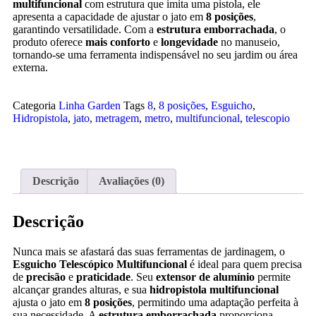
multifuncional
com estrutura que imita uma pistola, ele
apresenta a capacidade de ajustar o jato em
8 posições
,
garantindo versatilidade. Com a
estrutura emborrachada
, o
produto oferece
mais conforto
e
longevidade
no manuseio,
tornando-se uma ferramenta indispensável no seu jardim ou área
externa.
Categoria
Linha Garden
Tags
8
,
8 posições
,
Esguicho
,
Hidropistola
,
jato
,
metragem
,
metro
,
multifuncional
,
telescopio
Descrição
Avaliações (0)
Descrição
Nunca mais se afastará das suas ferramentas de jardinagem, o
Esguicho Telescópico Multifuncional
é ideal para quem precisa
de
precisão
e
praticidade
. Seu
extensor de alumínio
permite
alcançar grandes alturas, e sua
hidropistola multifuncional
ajusta o jato em
8 posições
, permitindo uma adaptação perfeita à
sua necessidade. A
estrutura emborrachada
proporciona