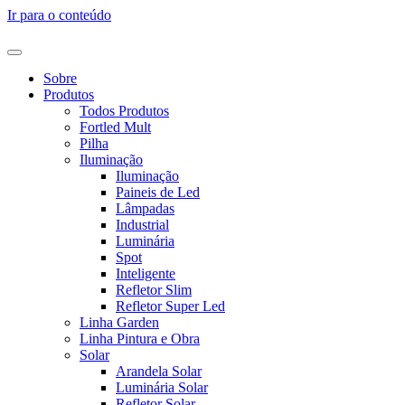
Ir para o conteúdo
Sobre
Produtos
Todos Produtos
Fortled Mult
Pilha
Iluminação
Iluminação
Paineis de Led
Lâmpadas
Industrial
Luminária
Spot
Inteligente
Refletor Slim
Refletor Super Led
Linha Garden
Linha Pintura e Obra
Solar
Arandela Solar
Luminária Solar
Refletor Solar