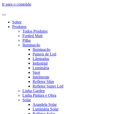
Ir para o conteúdo
Sobre
Produtos
Todos Produtos
Fortled Mult
Pilha
Iluminação
Iluminação
Paineis de Led
Lâmpadas
Industrial
Luminária
Spot
Inteligente
Refletor Slim
Refletor Super Led
Linha Garden
Linha Pintura e Obra
Solar
Arandela Solar
Luminária Solar
Refletor Solar